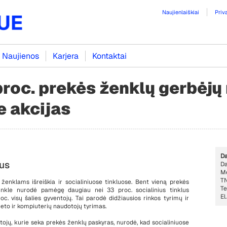
Naujienlaiškiai
Priv
Naujienos
Karjera
Kontaktai
proc. prekės ženklų gerbėjų 
e akcijas
AS SPAUDAI
Da
ius
Da
M
TN
 ženklams išreiškia ir socialiniuose tinkluose. Bent vieną prekės
Te
nkle nurodė pamėgę daugiau nei 33 proc. socialinius tinklus
El
c. visų šalies gyventojų. Tai parodė didžiausios rinkos tyrimų ir
neto ir kompiuterių naudotojų tyrimas.
otojų, kurie seka prekės ženklų paskyras, nurodė, kad socialiniuose