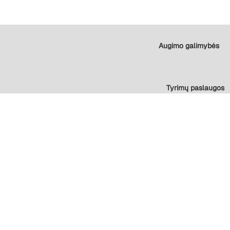
Augimo galimybės
Tyrimų paslaugos
Saugumo politika ir slapukai (angl. k.)
©1