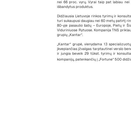
nei 66 proc. vyrų. Vyrai taip pat labiau n
išbandytus produktus.
Didžiausia Lietuvoje rinkos tyrimų ir konsul
turi sukaupusi daugiau nei 60 metų patirtį rin
80-yje pasaulio šalių – Europoje, Pietų ir Š
Viduriniuose Rytuose. Kompanija TNS priklaus
grupių „Kantar“.
„Kantar“ grupė, vienydama 13 specializuotų 
įkvepiančias įžvalgas tarptautinei verslo bend
ir jungia beveik 29 tūkst. tyrimų ir konsul
kompanijų, patenkančių į „Fortune“ 500 didži