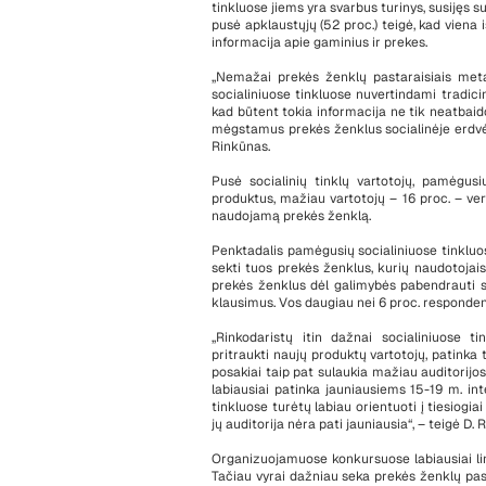
tinkluose jiems yra svarbus turinys, susijęs 
pusė apklaustųjų (52 proc.) teigė, kad viena
informacija apie gaminius ir prekes.
„Nemažai prekės ženklų pastaraisiais metai
socialiniuose tinkluose nuvertindami tradic
kad būtent tokia informacija ne tik neatbaid
mėgstamus prekės ženklus socialinėje erdvė
Rinkūnas.
Pusė socialinių tinklų vartotojų, pamėgusi
produktus, mažiau vartotojų – 16 proc. – ver
naudojamą prekės ženklą.
Penktadalis pamėgusių socialiniuose tinkluo
sekti tuos prekės ženklus, kurių naudotojais
prekės ženklus dėl galimybės pabendrauti su 
klausimus. Vos daugiau nei 6 proc. respondent
„Rinkodaristų itin dažnai socialiniuose t
pritraukti naujų produktų vartotojų, patinka t
posakiai taip pat sulaukia mažiau auditorijo
labiausiai patinka jauniausiems 15-19 m. in
tinkluose turėtų labiau orientuoti į tiesiogia
jų auditorija nėra pati jauniausia“, – teigė D. 
Organizuojamuose konkursuose labiausiai li
Tačiau vyrai dažniau seka prekės ženklų pask