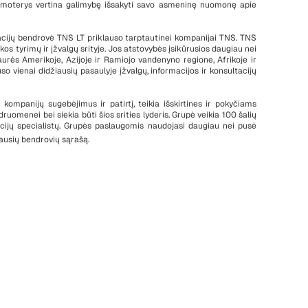
ei moterys vertina galimybę išsakyti savo asmeninę nuomonę apie
tacijų bendrovė TNS LT priklauso tarptautinei kompanijai TNS. TNS
kos tyrimų ir įžvalgų srityje. Jos atstovybės įsikūrusios daugiau nei
iaurės Amerikoje, Azijoje ir Ramiojo vandenyno regione, Afrikoje ir
o vienai didžiausių pasaulyje įžvalgų, informacijos ir konsultacijų
kompanijų sugebėjimus ir patirtį, teikia išskirtines ir pokyčiams
ruomenei bei siekia būti šios srities lyderis. Grupė veikia 100 šalių
tacijų specialistų. Grupės paslaugomis naudojasi daugiau nei pusė
ausių bendrovių sąrašą.