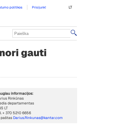
LT
atumo politikos
Prisijunk!
nori gauti
ugiau informacijos:
rius Rinkūnas
edia departamentas
S LT
l. + 370 5210 665
6
. paštas
Darius.Rinkunas
@kantar.com