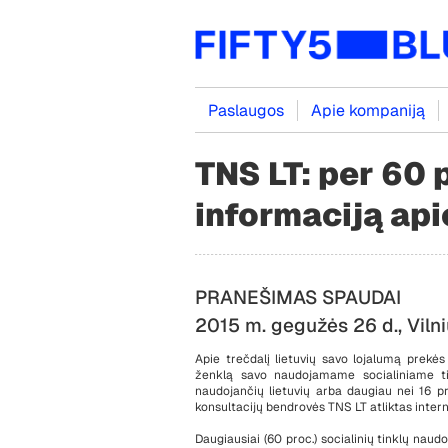
Paslaugos
Apie kompaniją
TNS LT: per 60 
informaciją api
PRANEŠIM
2015 m. gegužės 26 d., Viln
Apie trečdalį lietuvių savo lojalumą prekės
ženklą savo naudojamame socialiniame ti
naudojančių lietuvių arba daugiau nei 16 pro
konsultacijų bendrovės TNS LT atliktas inter
Daugiausiai (60 proc.) socialinių tinklų naud