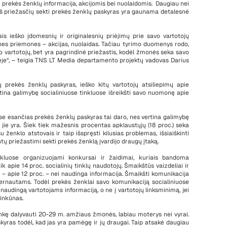
su prekės ženklų informacija, akcijomis bei nuolaidomis. Daugiau nei
 iš priežasčių sekti prekės ženklų paskyras yra gaunama detalesnė
s ieško įdomesnių ir originalesnių priėjimų prie savo vartotojų
ines priemones – akcijas, nuolaidas. Tačiau tyrimo duomenys rodo,
o vartotojų, bet yra pagrindinė priežastis, kodėl žmonės seka savo
je“, – teigia TNS LT Media departamento projektų vadovas Darius
ų prekės ženklų paskyras, ieško kitų vartotojų atsiliepimų apie
tina galimybę socialiniuose tinkluose išreikšti savo nuomonę apie
se esančias prekės ženklų paskyras tai daro, nes vertina galimybę
 jie yra. Šiek tiek mažesnis procentas apklaustųjų (18 proc.) seka
ženklo atstovais ir taip išspręsti kilusias problemas, išsiaiškinti
ų priežastimi sekti prekės ženklą įvardijo draugų įtaką.
inkluose organizuojami konkursai ir žaidimai, kuriais bandoma
ik apie 14 proc. socialinių tinklų naudotojų. Šmaikštūs vaizdeliai ir
s – apie 12 proc. – nei naudinga informacija. Šmaikšti komunikacija
ternautams. Todėl prekės ženklai savo komunikaciją socialiniuose
i naudingą vartotojams informaciją, o ne į vartotojų linksminimą, jei
Rinkūnas.
nkę dalyvauti 20-29 m. amžiaus žmonės, labiau moterys nei vyrai.
yras todėl, kad jas yra pamėgę ir jų draugai. Taip atsakė daugiau