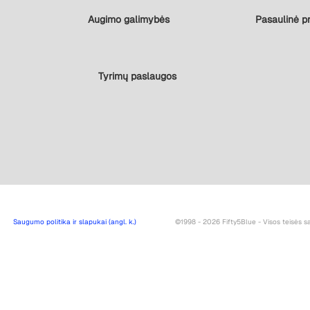
Augimo galimybės
Pasaulinė pr
Tyrimų paslaugos
Saugumo politika ir slapukai (angl. k.)
©1998 - 2026 Fifty5Blue - Visos teisės 