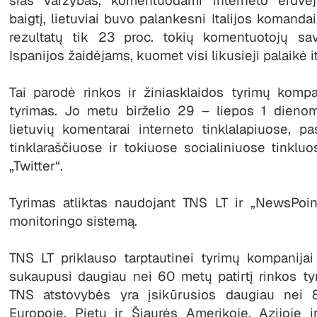
šias varžybas, komentuodami interneto erdvėj
baigtį, lietuviai buvo palankesni Italijos komandai
rezultatų tik 23 proc. tokių komentuotojų sav
Ispanijos žaidėjams, kuomet visi likusieji palaikė i
Tai parodė rinkos ir žiniasklaidos tyrimų kompa
tyrimas. Jo metu birželio 29 – liepos 1 dieno
lietuvių komentarai interneto tinklalapiuose, p
tinklaraščiuose ir tokiuose socialiniuose tinklu
„Twitter“.
Tyrimas atliktas naudojant TNS LT ir „NewsPoin
monitoringo sistemą.
TNS LT priklauso tarptautinei tyrimų kompanijai
sukaupusi daugiau nei 60 metų patirtį rinkos tyri
TNS atstovybės yra įsikūrusios daugiau nei 8
Europoje, Pietų ir Šiaurės Amerikoje, Azijoje