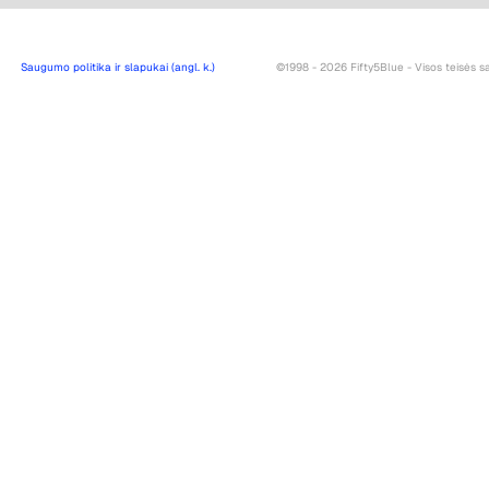
Saugumo politika ir slapukai (angl. k.)
©1998 - 2026 Fifty5Blue - Visos teisės 