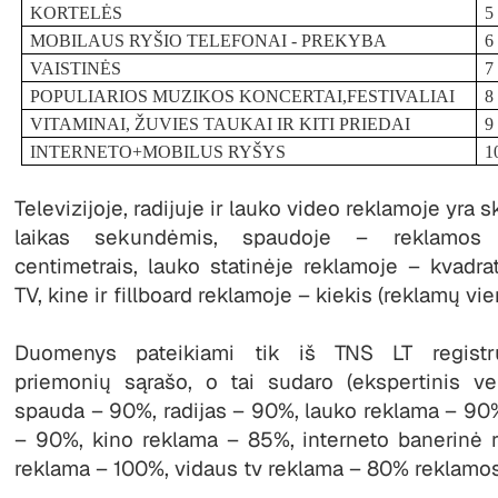
KORTELĖS
5
MOBILAUS RYŠIO TELEFONAI - PREKYBA
6
VAISTINĖS
7
POPULIARIOS MUZIKOS KONCERTAI,FESTIVALIAI
8
VITAMINAI, ŽUVIES TAUKAI IR KITI PRIEDAI
9
INTERNETO+MOBILUS RYŠYS
1
Televizijoje, radijuje ir lauko video reklamoje yra
laikas sekundėmis, spaudoje – reklamos p
centimetrais, lauko statinėje reklamoje – kvadrat
TV, kine ir fillboard reklamoje – kiekis (reklamų vie
Duomenys pateikiami tik iš TNS LT registru
priemonių sąrašo, o tai sudaro (ekspertinis v
spauda – 90%, radijas – 90%, lauko reklama – 90
– 90%, kino reklama – 85%, interneto banerinė r
reklama – 100%, vidaus tv reklama – 80% reklamos