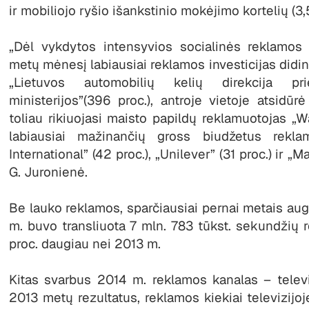
ir mobiliojo ryšio išankstinio mokėjimo kortelių (3,
„Dėl vykdytos intensyvios socialinės reklamos
metų mėnesį labiausiai reklamos investicijas didi
„Lietuvos automobilių kelių direkcija p
ministerijos”(396 proc.), antroje vietoje atsidūrė
toliau rikiuojasi maisto papildų reklamuotojas „Wa
labiausiai mažinančių gross biudžetus rekl
International” (42 proc.), „Unilever” (31 proc.) ir „M
G. Juronienė.
Be lauko reklamos, sparčiausiai pernai metais aug
m. buvo transliuota 7 mln. 783 tūkst. sekundžių r
proc. daugiau nei 2013 m.
Kitas svarbus 2014 m. reklamos kanalas – televi
2013 metų rezultatus, reklamos kiekiai televizijoj