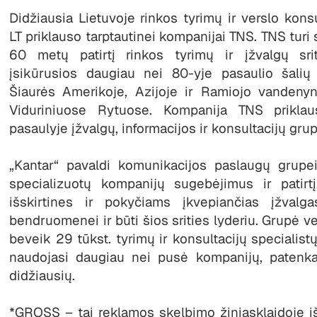
Didžiausia Lietuvoje rinkos tyrimų ir verslo kon
LT priklauso tarptautinei kompanijai TNS. TNS turi
60 metų patirtį rinkos tyrimų ir įžvalgų sri
įsikūrusios daugiau nei 80-yje pasaulio šalių
Šiaurės Amerikoje, Azijoje ir Ramiojo vandenyno
Viduriniuose Rytuose. Kompanija TNS priklau
pasaulyje įžvalgų, informacijos ir konsultacijų grup
„Kantar“ pavaldi komunikacijos paslaugų grup
specializuotų kompanijų sugebėjimus ir patirtį
išskirtines ir pokyčiams įkvepiančias įžvalga
bendruomenei ir būti šios srities lyderiu. Grupė vei
beveik 29 tūkst. tyrimų ir konsultacijų specialis
naudojasi daugiau nei pusė kompanijų, patenka
didžiausių.
*GROSS – tai reklamos skelbimo žiniasklaidoje i