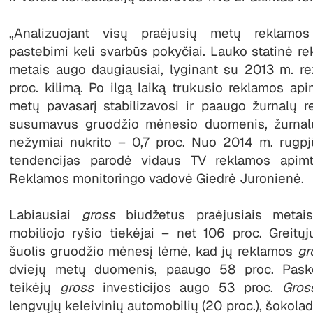
„Analizuojant visų praėjusių metų reklamo
pastebimi keli svarbūs pokyčiai. Lauko statinė rek
metais augo daugiausiai, lyginant su 2013 m. rez
proc. kilimą. Po ilgą laiką trukusio reklamos api
metų pavasarį stabilizavosi ir paaugo žurnalų r
susumavus gruodžio mėnesio duomenis, žurnal
nežymiai nukrito – 0,7 proc. Nuo 2014 m. rugp
tendencijas parodė vidaus TV reklamos apim
Reklamos monitoringo vadovė Giedrė Juronienė.
Labiausiai
gross
biudžetus praėjusiais metais
mobiliojo ryšio tiekėjai – net 106 proc. Greitų
šuolis gruodžio mėnesį lėmė, kad jų reklamos
gr
dviejų metų duomenis, paaugo 58 proc. Pasko
teikėjų
gross
investicijos augo 53 proc.
Gros
lengvųjų keleivinių automobilių (20 proc.), šokoladi