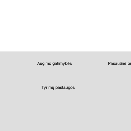
Augimo galimybės
Pasaulinė pr
Tyrimų paslaugos