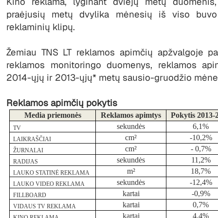
Kino reklama, lyginant dviejų metų duomenis
praėjusių metų dvylika mėnesių iš viso buvo
reklaminių klipų.
Žemiau TNS LT reklamos apimčių apžvalgoje pat
reklamos monitoringo duomenys, reklamos apim
2014-ųjų ir 2013-ųjų* metų sausio-gruodžio mėnes
Reklamos apimčių pokytis
Media priemonės
Reklamos apimtys
Pokytis 2013-
sekundės
6,1%
TV
cm²
-10,2%
LAIKRAŠČIAI
cm²
- 0,7%
ŽURNALAI
sekundės
11,2%
RADIJAS
m²
18,7%
LAUKO STATINĖ REKLAMA
sekundės
-12,4%
LAUKO VIDEO REKLAMA
kartai
-0,9%
FILLBOARD
kartai
0,7%
VIDAUS TV REKLAMA
kartai
4,4%
KINO REKLAMA