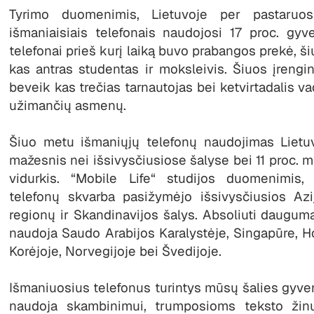
Tyrimo duomenimis, Lietuvoje per pastaruo
išmaniaisiais telefonais naudojosi 17 proc. gyv
telefonai prieš kurį laiką buvo prabangos prekė, š
kas antras studentas ir moksleivis. Šiuos įrengin
beveik kas trečias tarnautojas bei ketvirtadalis v
užimančių asmenų.
Šiuo metu išmaniųjų telefonų naudojimas Lietu
mažesnis nei išsivysčiusiose šalyse bei 11 proc. m
vidurkis. “Mobile Life“ studijos duomenimis, 
telefonų skvarba pasižymėjo išsivysčiusios Azij
regionų ir Skandinavijos šalys. Absoliuti dauguma
naudoja Saudo Arabijos Karalystėje, Singapūre, 
Korėjoje, Norvegijoje bei Švedijoje.
Išmaniuosius telefonus turintys mūsų šalies gyven
naudoja skambinimui, trumposioms teksto žinu