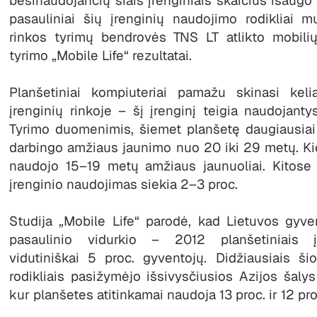
besinaudojančių šiais įrenginiais skaičius išaugo 
pasauliniai šių įrenginių naudojimo rodikliai m
rinkos tyrimų bendrovės TNS LT atlikto mobiliųj
tyrimo „Mobile Life“ rezultatai.
Planšetiniai kompiuteriai pamažu skinasi keli
įrenginių rinkoje – šį įrenginį teigia naudojanty
Tyrimo duomenimis, šiemet planšetę daugiausiai
darbingo amžiaus jaunimo nuo 20 iki 29 metų. Kiek
naudojo 15–19 metų amžiaus jaunuoliai. Kitose
įrenginio naudojimas siekia 2–3 proc.
Studija „Mobile Life“ parodė, kad Lietuvos gyve
pasaulinio vidurkio – 2012 planšetiniais įr
vidutiniškai 5 proc. gyventojų. Didžiausiais ši
rodikliais pasižymėjo išsivysčiusios Azijos šaly
kur planšetes atitinkamai naudoja 13 proc. ir 12 pr