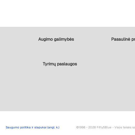
Augimo galimybės
Pasaulinė pr
Tyrimų paslaugos
Saugumo politika ir slapukai (angl. k.)
©1998 - 2026 Fifty5Blue - Visos teisės 