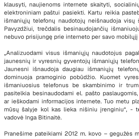
klausyti, naujienoms internete skaityti, socialini
elektroniniam paštui pasiekti. Kartu reikia paste
išmaniųjų telefonų naudotojų neišnaudoja visų š
Pavyzdžiui, trečdalis besinaudojančių išmaniuoj
nebuvo prisijungę prie interneto per savo mobilųjį 
„Analizuodami visus išmaniųjų naudotojus paga
jaunesnių ir vyresnių gyventojų išmaniųjų telefon
Jaunesni išnaudoja daugiau išmaniųjų telefonų
dominuoja pramoginio pobūdžio. Kuomet vyre
išmaniuosius telefonus be skambinimo ir trum
pasitelkia besinaudodami el. pašto paslaugomis,
ar ieškodami informacijos internete. Tuo metu pla
mūsų šalyje kol kas lieka nišiniu įrenginiu“, - 
vadovė Inga Bitinaitė.
Pranešime pateikiami 2012 m. kovo – gegužės m