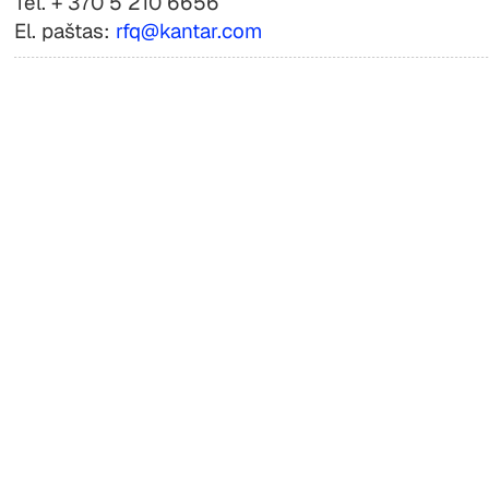
Tel. + 370 5 210 6656
El. paštas:
rfq@kantar.com