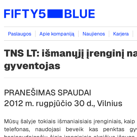
Paslaugos
Apie kompaniją
Naujienos
Karjera
TNS LT: išmanųjį įrenginį 
gyventojas
PRANEŠIMAS SPAUDAI
2012 m. rugpjūčio 30 d., Vilnius
Mūsų šalyje tokiais išmaniaisiais įrenginiais, kai
telefonas, naudojasi beveik kas penktas gy