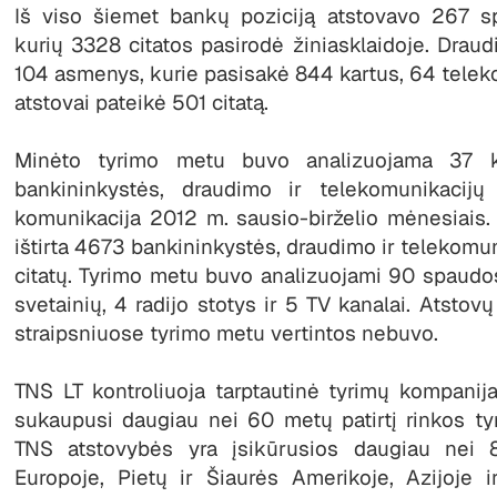
Iš viso šiemet bankų poziciją atstovavo 267 spe
kurių 3328 citatos pasirodė žiniasklaidoje. Dra
104 asmenys, kurie pasisakė 844 kartus, 64 tele
atstovai pateikė 501 citatą.
Minėto tyrimo metu buvo analizuojama 37 ko
bankininkystės, draudimo ir telekomunikacijų 
komunikacija 2012 m. sausio-birželio mėnesiais. 
ištirta 4673 bankininkystės, draudimo ir telekomun
citatų. Tyrimo metu buvo analizuojami 90 spaudos 
svetainių, 4 radijo stotys ir 5 TV kanalai. Atstov
straipsniuose tyrimo metu vertintos nebuvo.
TNS LT kontroliuoja tarptautinė tyrimų kompanija
sukaupusi daugiau nei 60 metų patirtį rinkos tyri
TNS atstovybės yra įsikūrusios daugiau nei 8
Europoje, Pietų ir Šiaurės Amerikoje, Azijoje