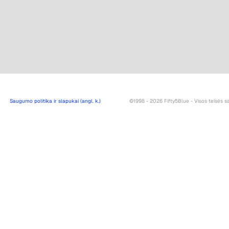
Saugumo politika ir slapukai (angl. k.)
©1998 - 2026 Fifty5Blue - Visos teisės 