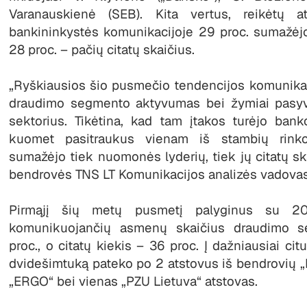
Varanauskienė (SEB). Kita vertus, reikėtų a
bankininkystės komunikacijoje 29 proc. sumažėjo
28 proc. – pačių citatų skaičius.
„Ryškiausios šio pusmečio tendencijos komunikac
draudimo segmento aktyvumas bei žymiai pasyv
sektorius. Tikėtina, kad tam įtakos turėjo bank
kuomet pasitraukus vienam iš stambių rinkos
sumažėjo tiek nuomonės lyderių, tiek jų citatų ska
bendrovės TNS LT Komunikacijos analizės vadovas
Pirmąjį šių metų pusmetį palyginus su 20
komunikuojančių asmenų skaičius draudimo s
proc., o citatų kiekis – 36 proc. Į dažniausiai ci
dvidešimtuką pateko po 2 atstovus iš bendrovių „
„ERGO“ bei vienas „PZU Lietuva“ atstovas.