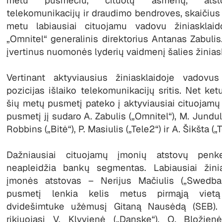
metu pusmečiu, cituotų asmenų, atsto
telekomunikacijų ir draudimo bendroves, skaičius
metu labiausiai cituojamu vadovu žiniasklai
„Omnitel“ generalinis direktorius Antanas Zabulis
įvertinus nuomonės lyderių vaidmenį šalies žinias
Vertinant aktyviausius žiniasklaidoje vadovus
pozicijas išlaiko telekomunikacijų sritis. Net ketu
šių metų pusmetį pateko į aktyviausiai cituojam
pusmetį jį sudaro A. Zabulis („Omnitel“), M. Jundul
Robbins („Bitė“), P. Masiulis („Tele2“) ir A. Šikšta („T
Dažniausiai cituojamų įmonių atstovų penk
neapleidžia bankų segmentas. Labiausiai žinia
įmonės atstovas – Nerijus Mačiulis („Swedban
pusmetį lenkia kelis metus pirmąją viet
dvidešimtuke užėmusį Gitaną Nausėdą (SEB). 
rikiuojasi V. Klyvienė („Danske“), O. Bložien