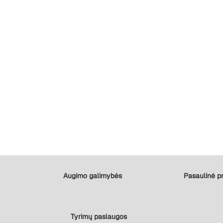
Augimo galimybės
Pasaulinė pr
Tyrimų paslaugos