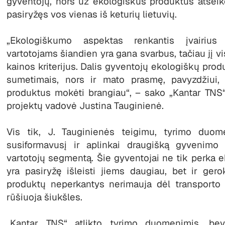
gyventojų, nors už ekologiškus produktus atseik
pasiryžęs vos vienas iš keturių lietuvių.
„Ekologiškumo aspektas renkantis įvairius
vartotojams šiandien yra gana svarbus, tačiau jį vi
kainos kriterijus. Dalis gyventojų ekologiškų pr
sumetimais, nors ir mato prasmę, pavyzdžiui, 
produktus mokėti brangiau“, – sako „Kantar TN
projektų vadovė Justina Tauginienė.
Vis tik, J. Tauginienės teigimu, tyrimo duo
susiformavusį ir aplinkai draugišką gyvenimo
vartotojų segmentą. Šie gyventojai ne tik perka 
yra pasiryžę išleisti jiems daugiau, bet ir ger
produktų neperkantys nerimauja dėl transporto
rūšiuoja šiukšles.
„Kantar TNS“ atlikto tyrimo duomenimis, bev