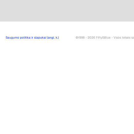
Saugumo politika ir slapukai (angl. k.)
©1998 - 2026 Fifty5Blue - Visos teisės 