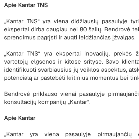
Apie Kantar TNS
„Kantar TNS“ yra viena didžiausių pasaulyje tyr
ekspertai dirba daugiau nei 80 šalių. Bendrovė t
sprendimus pagrįsti ir augti leidžiančias įžvalgas.
„Kantar TNS“ yra ekspertai inovacijų, prekės ž
vartotojų elgsenos ir kitose srityse. Savo klie
identifikuoti svarbiausius jų veiklos aspektus, ats
potencialą ar pastebėti kritinius momentus bei tink
Bendrovė priklauso vienai pasaulyje pirmaujanč
konsultacijų kompanijų „Kantar“.
Apie Kantar
„Kantar yra viena pasaulyje pirmaujančių