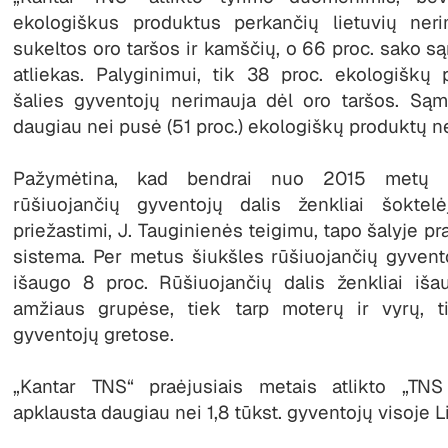
ekologiškus produktus perkančių lietuvių neri
sukeltos oro taršos ir kamščių, o 66 proc. sako s
atliekas. Palyginimui, tik 38 proc. ekologiškų
šalies gyventojų nerimauja dėl oro taršos. Sąm
daugiau nei pusė (51 proc.) ekologiškų produktų ne
Pažymėtina, kad bendrai nuo 2015 metų š
rūšiuojančių gyventojų dalis ženkliai šoktel
priežastimi, J. Tauginienės teigimu, tapo šalyje pr
sistema. Per metus šiukšles rūšiuojančių gyvent
išaugo 8 proc. Rūšiuojančių dalis ženkliai iš
amžiaus grupėse, tiek tarp moterų ir vyrų, 
gyventojų gretose.
„Kantar TNS“ praėjusiais metais atlikto „TN
apklausta daugiau nei 1,8 tūkst. gyventojų visoje L