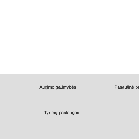
Augimo galimybės
Pasaulinė pr
Tyrimų paslaugos