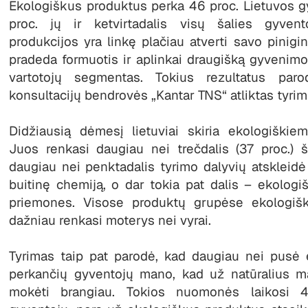
Ekologiškus produktus perka 46 proc. Lietuvos gy
proc. jų ir ketvirtadalis visų šalies gyven
produkcijos yra linkę plačiau atverti savo pinigin
pradeda formuotis ir aplinkai draugišką gyvenim
vartotojų segmentas. Tokius rezultatus paro
konsultacijų bendrovės „Kantar TNS“ atliktas tyrim
Didžiausią dėmesį lietuviai skiria ekologiški
Juos renkasi daugiau nei trečdalis (37 proc.) š
daugiau nei penktadalis tyrimo dalyvių atskleid
buitinę chemiją, o dar tokia pat dalis – ekolog
priemones. Visose produktų grupėse ekologiš
dažniau renkasi moterys nei vyrai.
Tyrimas taip pat parodė, kad daugiau nei pusė
perkančių gyventojų mano, kad už natūralius m
mokėti brangiau. Tokios nuomonės laikosi 4