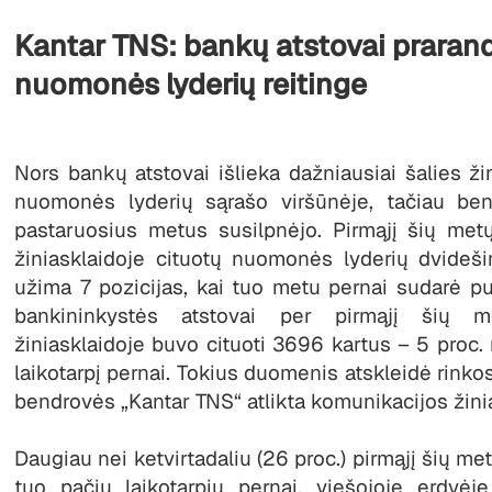
Kantar TNS: bankų atstovai prarand
nuomonės lyderių reitinge
Nors bankų atstovai išlieka dažniausiai šalies ži
nuomonės lyderių sąrašo viršūnėje, tačiau ben
pastaruosius metus susilpnėjo. Pirmąjį šių met
žiniasklaidoje cituotų nuomonės lyderių dvideš
užima 7 pozicijas, kai tuo metu pernai sudarė pu
bankininkystės atstovai per pirmąjį šių 
žiniasklaidoje buvo cituoti 3696 kartus – 5 proc. 
laikotarpį pernai. Tokius duomenis atskleidė rinkos
bendrovės „Kantar TNS“ atlikta komunikacijos žinia
Daugiau nei ketvirtadaliu (26 proc.) pirmąjį šių me
tuo pačiu laikotarpiu pernai, viešojoje erdvė