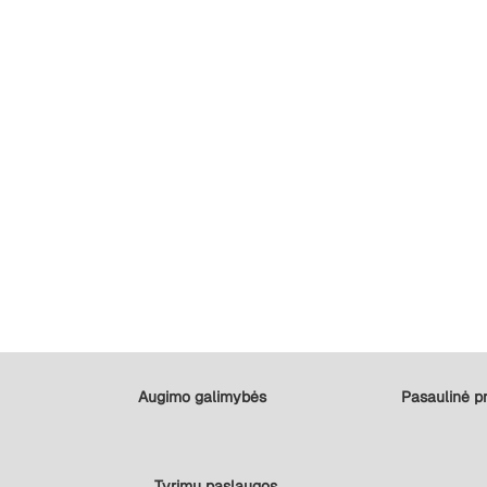
Augimo galimybės
Pasaulinė pr
Tyrimų paslaugos