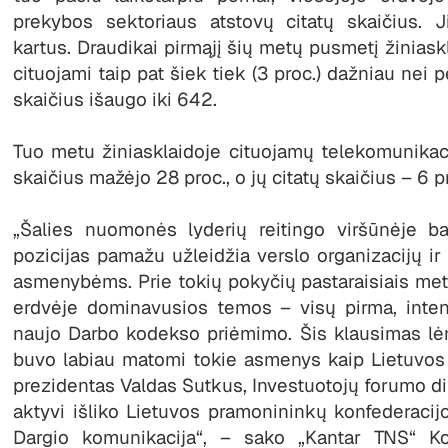
prekybos sektoriaus atstovų citatų skaičius. 
kartus. Draudikai pirmąjį šių metų pusmetį žinias
cituojami taip pat šiek tiek (3 proc.) dažniau nei 
skaičius išaugo iki 642.
Tuo metu žiniasklaidoje cituojamų telekomunikac
skaičius mažėjo 28 proc., o jų citatų skaičius – 6 p
„Šalies nuomonės lyderių reitingo viršūnėje ba
pozicijas pamažu užleidžia verslo organizacijų i
asmenybėms. Prie tokių pokyčių pastaraisiais meta
erdvėje dominavusios temos – visų pirma, inten
naujo Darbo kodekso priėmimo. Šis klausimas lėm
buvo labiau matomi tokie asmenys kaip Lietuvos 
prezidentas Valdas Sutkus, Investuotojų forumo di
aktyvi išliko Lietuvos pramonininkų konfederaci
Dargio komunikacija“, – sako „Kantar TNS“ Ko