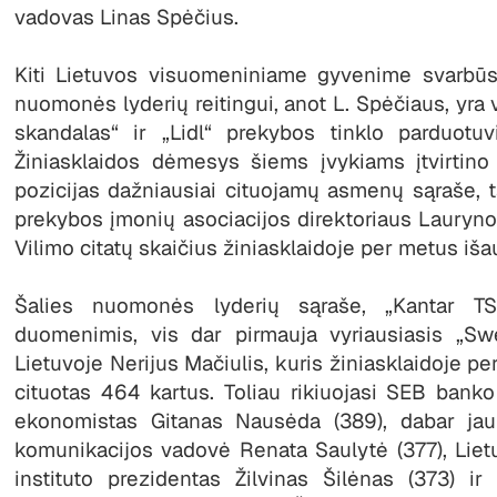
vadovas Linas Spėčius.
Kiti Lietuvos visuomeniniame gyvenime svarbūs į
nuomonės lyderių reitingui, anot L. Spėčiaus, yra 
skandalas“ ir „Lidl“ prekybos tinklo parduotuv
Žiniasklaidos dėmesys šiems įvykiams įtvirtino
pozicijas dažniausiai cituojamų asmenų sąraše, 
prekybos įmonių asociacijos direktoriaus Lauryno 
Vilimo citatų skaičius žiniasklaidoje per metus iša
Šalies nuomonės lyderių sąraše, „Kantar TSN
duomenimis, vis dar pirmauja vyriausiasis „S
Lietuvoje Nerijus Mačiulis, kuris žiniasklaidoje p
cituotas 464 kartus. Toliau rikiuojasi SEB banko
ekonomistas Gitanas Nausėda (389), dabar ja
komunikacijos vadovė Renata Saulytė (377), Liet
instituto prezidentas Žilvinas Šilėnas (373) ir