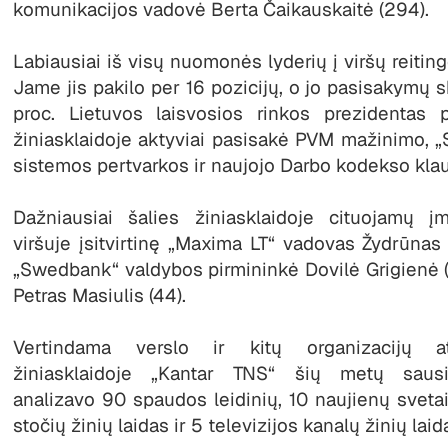
komunikacijos vadovė Berta Čaikauskaitė (294).
Labiausiai iš visų nuomonės lyderių į viršų reiting
Jame jis pakilo per 16 pozicijų, o jo pasisakymų s
proc. Lietuvos laisvosios rinkos prezidentas 
žiniasklaidoje aktyviai pasisakė PVM mažinimo, „
sistemos pertvarkos ir naujojo Darbo kodekso kla
Dažniausiai šalies žiniasklaidoje cituojamų 
viršuje įsitvirtinę „Maxima LT“ vadovas Žydrūnas V
„Swedbank“ valdybos pirmininkė Dovilė Grigienė (
Petras Masiulis (44).
Vertindama verslo ir kitų organizacijų a
žiniasklaidoje „Kantar TNS“ šių metų sausio
analizavo 90 spaudos leidinių, 10 naujienų svetain
stočių žinių laidas ir 5 televizijos kanalų žinių laid