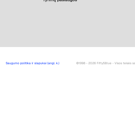
Saugumo politika ir slapukai (angl. k.)
©1998 - 2026 Fifty5Blue - Visos teisės 