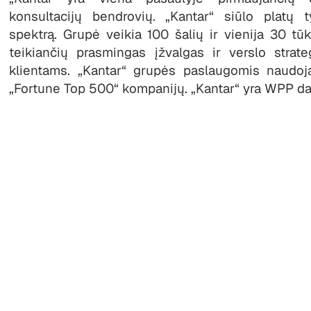
konsultacijų bendrovių. „Kantar“ siūlo platų t
spektrą. Grupė veikia 100 šalių ir vienija 30 tūks
teikiančių prasmingas įžvalgas ir verslo strate
klientams. „Kantar“ grupės paslaugomis naudoj
„Fortune Top 500“ kompanijų. „Kantar“ yra WPP dal