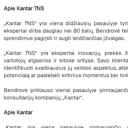
Apie Kantar TNS
„Kantar TNS“ yra viena didžiausių pasaulyje tyr
ekspertai dirba daugiau nei 80 šalių. Bendrovė t
sprendimus pagrįsti ir augti leidžiančias įžvalgas.
„Kantar TNS“ yra ekspertai inovacijų, prekės ž
vartotojų elgsenos ir kitose srityse. Savo klie
identifikuoti svarbiausius jų veiklos aspektus, ats
potencialą ar pastebėti kritinius momentus bei tink
Bendrovė priklauso vienai pasaulyje pirmaujanč
konsultacijų kompanijų „Kantar“.
Apie Kantar
„Kantar yra viena pasaulyje pirmaujančių