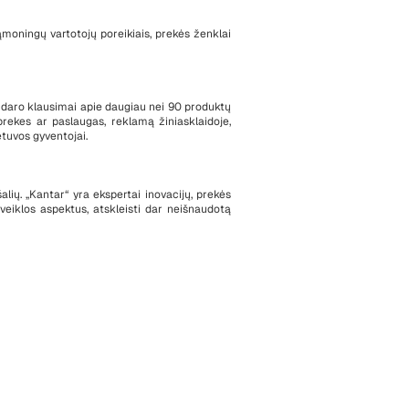
ąmoningų vartotojų poreikiais, prekės ženklai
sudaro klausimai apie daugiau nei 90 produktų
rekes ar paslaugas, reklamą žiniasklaidoje,
etuvos gyventojai.
alių. „Kantar“ yra ekspertai inovacijų, prekės
 veiklos aspektus, atskleisti dar neišnaudotą