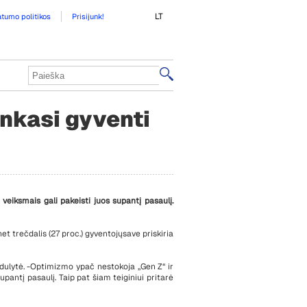
LT
atumo politikos
Prisijunk!
enkasi gyventi
veiksmais gali pakeisti juos supantį pasaulį.
net
trečdalis (27 proc.)
gyventojų
save priskiria
dulytė
.
-
Optimizmo ypač nestokoja „
Gen
Z“ ir
upantį pasaulį. Taip pat šiam teiginiui pritarė