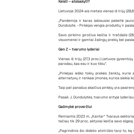
Keisti – atsisakyti?
Lietuvoje 2024-ais metais vienas iš trijų (28,8
„Pandemija ir karas labiausiai pakeitė jaun
Dundulytė. - Pirkėjas vengia produktų ir pasla
Savo pirkimo įpročius keičia ir trečdalis (2
visuomenei ir gamtai žalingų prekių bei pasl
Gen Z – tvarumo lyderiai
Vienas iš trijų (27,3 proc.) Lietuvos gyvento
parodau, kas esu ir kuo tikiu”.
„Pirkėjas ieško tokių prekės ženklų, kurie 
alternatyvų ir renkasi įmones, kurios siekia 
Taip pat panašus skaičius pirkėjų yra pasireng
Pasak J. Dundulytės, tvarumo srityje lyderiauj
Galimybė proveržiui
Remiantis 2023 m. „Kantar“ Tvaraus sektoriaus
tačiau tik 29 proc. aktyviai keičia savo elgesį.
„Pagrindinis šio didelio atotrūkio tarp to, ką 