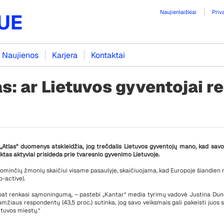
Naujienlaiškiai
Priv
Naujienos
Karjera
Kontaktai
s: ar Lietuvos gyventojai r
„
Atlas
“ duomenys atskleidžia, jog trečdalis Lietuvos gyventojų mano, kad savo 
enktas aktyviai prisideda prie tvaresnio gyvenimo Lietuvoje.
dominčių žmonių skaičiui visame pasaulyje
,
s
kaičiuojama, kad
Europoje
šiandien 
o-active
).
 pat renkasi sąmoningumą, – pastebi „Kantar“ media tyrimų vadovė Justina Dun
 amžiaus respondentų
(43,5 proc.)
sutinka, jog savo veiksmais gali pakeisti juos s
etuvos miestų.“