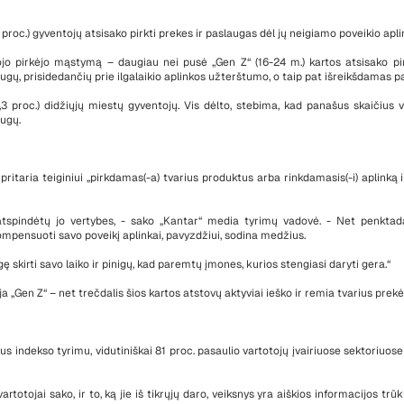
 proc.) gyventojų atsisako pirkti prekes ir paslaugas dėl jų neigiamo poveikio apli
ojo pirkėjo mąstymą – daugiau nei pusė „Gen Z“ (16-24 m.) kartos atsisako pir
ugų, prisidedančių prie ilgalaikio aplinkos užterštumo, o taip pat išreikšdamas p
8,3 proc.) didžiųjų miestų gyventojų. Vis dėlto, stebima, kad panašus skaičius v
augų.
jų pritaria teiginiui „pirkdamas(-a) tvarius produktus arba rinkdamasis(-i) aplink
atspindėtų jo vertybes, - sako „Kantar“ media tyrimų vadovė. - Net penktadali
kompensuoti savo poveikį aplinkai, pavyzdžiui, sodina medžius.
ę skirti savo laiko ir pinigų, kad paremtų įmones, kurios stengiasi daryti gera.“
a „Gen Z“ – net trečdalis šios kartos atstovų aktyviai ieško ir remia tvarius prek
 indekso tyrimu, vidutiniškai 81 proc. pasaulio vartotojų įvairiuose sektoriuos
vartotojai sako, ir to, ką jie iš tikrųjų daro, veiksnys yra aiškios informacijos tr