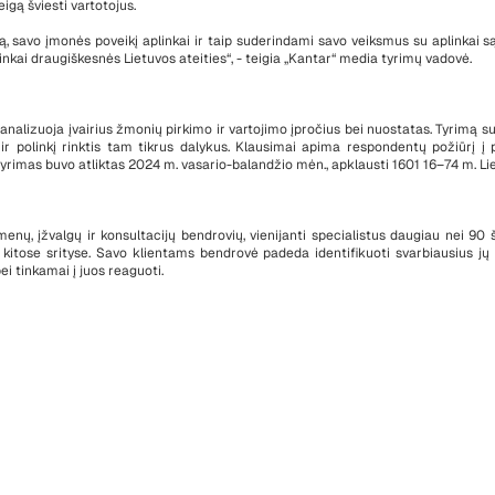
eigą šviesti vartotojus.
 savo įmonės poveikį aplinkai ir taip suderindami savo veiksmus su aplinkai s
plinkai draugiškesnės Lietuvos ateities“, - teigia „Kantar“ media tyrimų vadovė.
 analizuoja įvairius žmonių pirkimo ir vartojimo įpročius bei nuostatas. Tyrimą 
r polinkį rinktis tam tikrus dalykus. Klausimai apima respondentų požiūrį į p
 tyrimas buvo atliktas 2024 m. vasario-balandžio mėn., apklausti 1601 16–74 m. Li
nų, įžvalgų ir konsultacijų bendrovių, vienijanti specialistus daugiau nei 90 š
 kitose srityse. Savo klientams bendrovė padeda identifikuoti svarbiausius jų
i tinkamai į juos reaguoti.