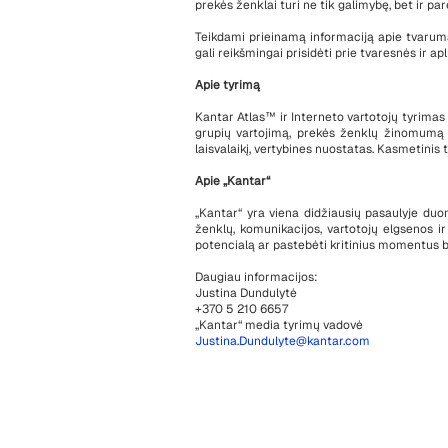
prekės ženklai turi ne tik galimybę, bet ir par
Teikdami prieinamą informaciją apie tvarumą,
gali reikšmingai prisidėti prie tvaresnės ir a
Apie tyrimą
Kantar Atlas™ ir Interneto vartotojų tyrimas
grupių vartojimą, prekės ženklų žinomumą i
laisvalaikį, vertybines nuostatas. Kasmetinis
Apie „Kantar“
„Kantar“ yra viena didžiausių pasaulyje duome
ženklų, komunikacijos, vartotojų elgsenos ir
potencialą ar pastebėti kritinius momentus be
Daugiau informacijos:
Justina Dundulytė
+370 5 210 6657
„Kantar“ media tyrimų vadovė
Justina.Dundulyte@kantar.com