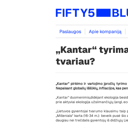
Paslaugos
Apie kompaniją
„Kantar“ tyrima
tvariau?
„Kantar“ pirkimo ir vartojimo įpročių tyrimo 
Nepaisant globalių iššūkių, infliacijos, kas p
„Kantar“ duomenimis,
didėjant ekologija besi
prie aktyviai ekologija užsiimančiųjų (angl.
ec
„Lietuvos gyventojai tvarumo klausimu taip
„
Millenials
“ karta (16-34 m.): beveik
pusė šio
daugiau nei trečdalis gyventojų iš didžiųjų Li