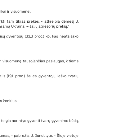
nkai ir visuomenei.
kti tam tikras prekes, - atkreipia dėmesį J.
aramą Ukrainai – šalių agresorių prekių.“
isų gyventojų (33,3 proc.) kol kas neatsisako
ą ir visuomenę tausojančias paslaugas, kitiems
s (19,1 proc.) šalies gyventojų ieško tvarių
ės ženklus.
e teigia norintys gyventi tvarų gyvenimo būdą,
ūkumas, - pabrėžia J. Dundulytė. - Šioje vietoje