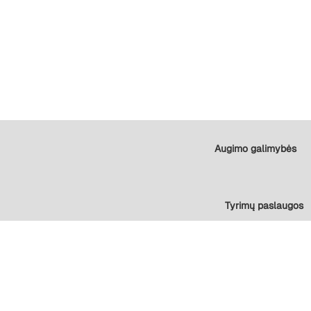
Augimo galimybės
Tyrimų paslaugos