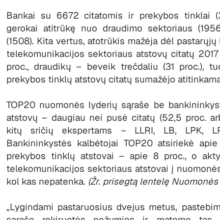
Bankai su 6672 citatomis ir prekybos tinklai (
gerokai atitrūkę nuo draudimo sektoriaus (1956
(1508). Kita vertus, atotrūkis mažėja dėl pastarųj
telekomunikacijos sektoriaus atstovų citatų 201
proc., draudikų – beveik trečdaliu (31 proc.), t
prekybos tinklų atstovų citatų sumažėjo atitinkamai
TOP20 nuomonės lyderių sąraše be bankininkyst
atstovų – daugiau nei pusė citatų (52,5 proc. a
kitų sričių ekspertams – LLRI, LB, LPK, LP
Bankininkystės kalbėtojai TOP20 atsiriekė apie 
prekybos tinklų atstovai – apie 8 proc., o akt
telekomunikacijos sektoriaus atstovai į nuomonė
kol kas nepatenka.
(Žr. prisegtą lentelę Nuomonės
„Lygindami pastaruosius dvejus metus, pastebi
sąraše rokiruotės nežymios ir matome tas