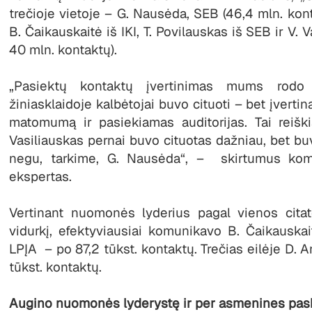
trečioje vietoje – G. Nausėda, SEB (46,4 mln. konta
B. Čaikauskaitė iš IKI, T. Povilauskas iš SEB ir V. 
40 mln. kontaktų).
„Pasiektų kontaktų įvertinimas mums rodo
žiniasklaidoje kalbėtojai buvo cituoti – bet įvert
matomumą ir pasiekiamas auditorijas. Tai reiški
Vasiliauskas pernai buvo cituotas dažniau, bet 
negu, tarkime, G. Nausėda“, – skirtumus kom
ekspertas.
Vertinant nuomonės lyderius pagal vienos cita
vidurkį, efektyviausiai komunikavo B. Čaikauskaitė
LPĮA – po 87,2 tūkst. kontaktų. Trečias eilėje D. 
tūkst. kontaktų.
Augino nuomonės lyderystę ir per asmenines pas