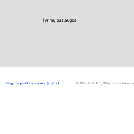
Tyrimų paslaugos
Saugumo politika ir slapukai (angl. k.)
©1998 - 2026 Fifty5Blue - Visos teisės 