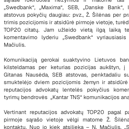
„Swedbank“, „Maxima“, SEB, „Danske Bank“, I
atstovus pokyčių daugiau: pvz., Ž. Šilėnas per p
trimis pozicijomis ir atsidūrė pirmoje vietoje, tur
TOP20 citatų. Jam užleido vietą ilgą laiką t
komentavimo lyderiu „Swedbank“ vyriausiasis
Mačiulis.
Komunikaciją gerokai suaktyvino Lietuvos bank
kilsteldamas per keturias pozicijas aukštyn, į 
Gitanas Nausėda, SEB atstovas, penktadaliu su
smuktelėjo dviem pozicijomis žemyn ir atsidūrė 
reputacijos advokatų lentelės pokyčius kome
tyrimų bendrovės „Kantar TNS“ komunikacijos ana
Vertinant reputacijos advokatų TOP20 pagal p
pirmoje sąrašo vietoje vėlgi matome Ž. Šilėn
kontaktų. Nuo jo kiek atsilieka – N. Mačiulis, „