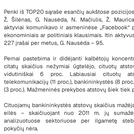
Penki iš TOP20 sąraše esančių aukštose pozicijo
Ž. Šilėnas, G. Nausėda, N. Mačiulis, Ž. Mauric
aktyviai komunikavo ir asmeninėse „Facebook“ pa
ekonominiais ar politiniais klausimais. Itin aktyvu
227 įrašai per metus, G. Nausėda – 95.
Pernai pastebima ir didėjanti kalbėtojų koncent
citatų skaičius nežymiai ūgtelėjo, cituotų ats
vidutiniškai 6 proc. Labiausiai cituotų a
telekomunikacijų (11 proc.), bankininkystės (8 proc.
(3 proc.). Mažmeninės prekybos atstovų šiek tiek p
Cituojamų bankininkystės atstovų skaičius mažėja
eilės – skaičiuojant nuo 2011 m. jų sumažė
analizuotuose sektoriuose per ilgametę steb
pokyčių nėra.