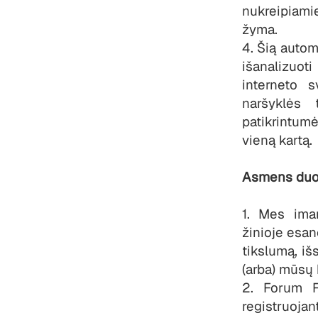
nukreipiamie
žyma.
4. Šią auto
išanalizuot
interneto s
naršyklės
patikrintu
vieną kartą.
Asmens duo
1. Mes ima
žinioje esa
tikslumą, i
(arba) mūsų 
2.
Forum F
registruoja