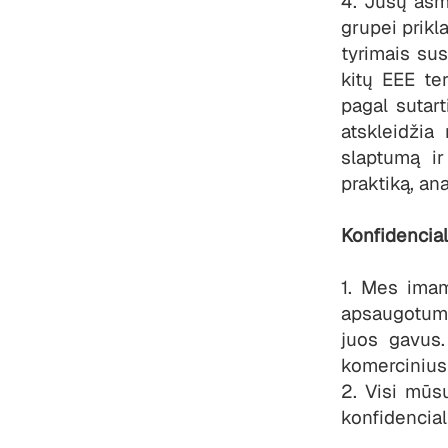
4. Jūsų asm
grupei prikl
tyrimais sus
kitų EEE ter
pagal sutart
atskleidži
slaptumą ir
praktiką, an
Konfidencia
1. Mes imam
apsaugotum
juos gavus.
komercinius
2. Visi mūs
konfidencia