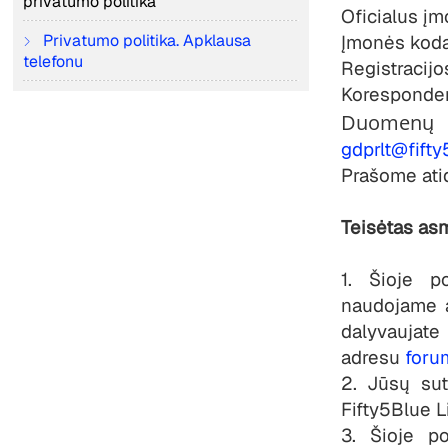
privatumo politika
Oficialus į
Privatumo politika. Apklausa
Įmonės kod
telefonu
Registracijo
Korespondenc
Duomen
gdprlt@fift
Prašome atid
Teisėtas as
1. Šioje p
naudojame a
dalyvaujat
adresu
forum
2. Jūsų su
Fifty5Blue L
3. Šioje po