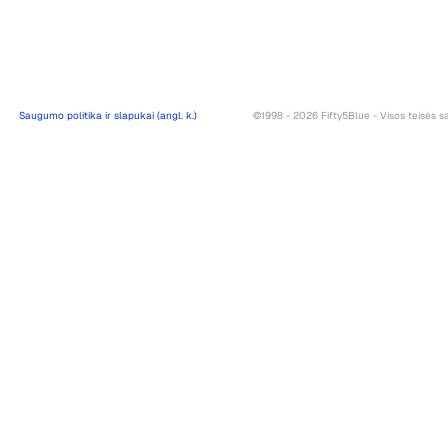
Saugumo politika ir slapukai (angl. k.)
©1998 - 2026 Fifty5Blue - Visos teisės 