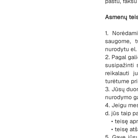
paštu, faksu
Asmenų tei
1. Norėdam
saugome, tu
nurodytu el.
2. Pagal gal
susipažint
reikalauti 
turėtume pri
3. Jūsų duo
nurodymo g
4. Jeigu me
d. jūs taip p
• teisę apr
• teisę atš
5. Gavę jūsų