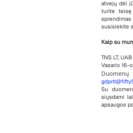
atvejų dėl j
turite teis
sprendimas
susisiekite 
Kaip su mumi
TNS LT, UAB
Vasario 16-os
Duomen
gdprlt@fift
Su duomenų
siųsdami la
apsaugos pa