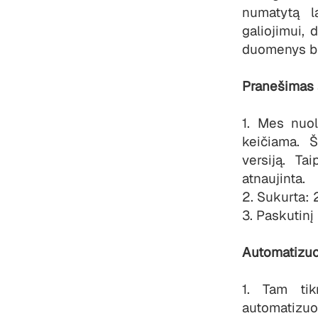
numatytą la
galiojimui,
duomenys būt
Pranešimas 
1. Mes nuol
keičiama. 
versiją. Ta
atnaujinta.
2. Sukurta:
3. Paskutinį
Automatizuo
1. Tam ti
automatizuo