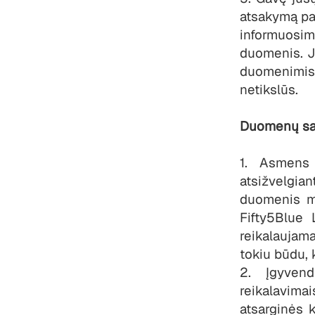
atsakymą pa
informuosi
duomenis. J
duomenimis, 
netikslūs.
Duomenų sau
1. Asmens
atsižvelgian
duomenis me
Fifty5Blue 
reikalauja
tokiu būdu, 
2. Įgyven
reikalavi
atsarginės 