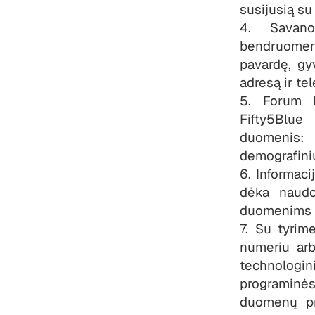
susijusią su
4. Savano
bendruomenė
pavardę, gy
adresą ir te
5. Forum F
Fifty5Blue 
duomenis: 
demografini
6. Informaci
dėka naudo
duomenims p
7. Su tyrim
numeriu arb
technologin
programinė
duomenų pro