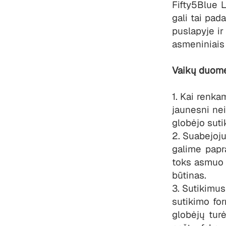
Fifty5Blue L
gali tai pad
puslapyje ir
asmeniniais
Vaikų duome
1. Kai renk
jaunesni nei
globėjo suti
2. Suabejoju
galime papr
toks asmuo p
būtinas.
3. Sutikimu
sutikimo for
globėjų turė