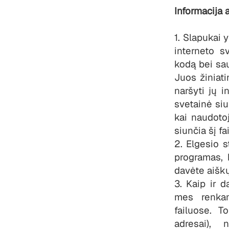
Informacija 
1. Slapukai 
interneto s
kodą bei sau
Juos žiniat
naršyti jų i
svetainė siu
kai naudotoj
siunčia šį fa
2. Elgesio 
programas, 
davėte aiškų
3. Kaip ir 
mes renka
failuose. T
adresai), 