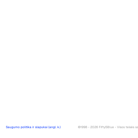
Saugumo politika ir slapukai (angl. k.)
©1998 - 2026 Fifty5Blue - Visos teisės 