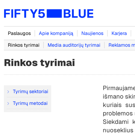
Paslaugos
Apie kompaniją
Naujienos
Karjera
Rinkos tyrimai
Media auditorijų tyrimai
Reklamos m
Rinkos tyrimai
Pirmaujame
Tyrimų sektoriai
išmano skir
Tyrimų metodai
kuriais su
problemos 
Siekdami k
nuoseklius