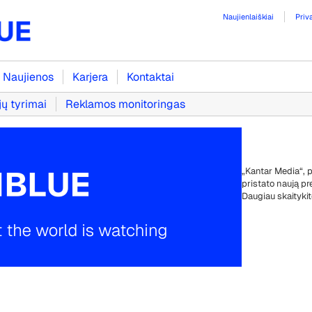
Naujienlaiškiai
Priv
Naujienos
Karjera
Kontaktai
jų tyrimai
Reklamos monitoringas
„Kantar Media“, p
pristato naują pr
Daugiau skaityki