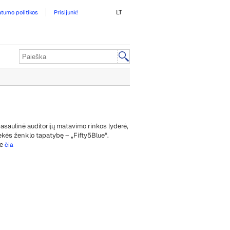
LT
atumo politikos
Prisijunk!
asaulinė auditorijų matavimo rinkos lyderė,
ekės ženklo tapatybę – „Fifty5Blue“.
te
čia