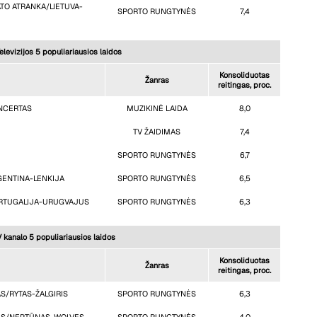
TO ATRANKA/LIETUVA-
SPORTO RUNGTYNĖS
7,4
elevizijos 5 populiariausios laidos
Konsoliduotas
Žanras
reitingas, proc.
ONCERTAS
MUZIKINĖ LAIDA
8,0
TV ŽAIDIMAS
7,4
SPORTO RUNGTYNĖS
6,7
ENTINA-LENKIJA
SPORTO RUNGTYNĖS
6,5
RTUGALIJA-URUGVAJUS
SPORTO RUNGTYNĖS
6,3
 kanalo 5 populiariausios laidos
Konsoliduotas
Žanras
reitingas, proc.
S/RYTAS-ŽALGIRIS
SPORTO RUNGTYNĖS
6,3