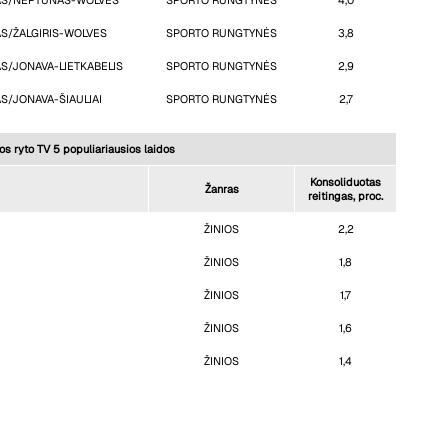
AS/NEPTŪNAS-WOLVES
SPORTO RUNGTYNĖS
4,0
S/ŽALGIRIS-WOLVES
SPORTO RUNGTYNĖS
3,8
S/JONAVA-LIETKABELIS
SPORTO RUNGTYNĖS
2,9
S/JONAVA-ŠIAULIAI
SPORTO RUNGTYNĖS
2,7
os ryto TV 5 populiariausios laidos
Konsoliduotas
Žanras
reitingas, proc.
ŽINIOS
2,2
ŽINIOS
1,8
ŽINIOS
1,7
ŽINIOS
1,6
ŽINIOS
1,4