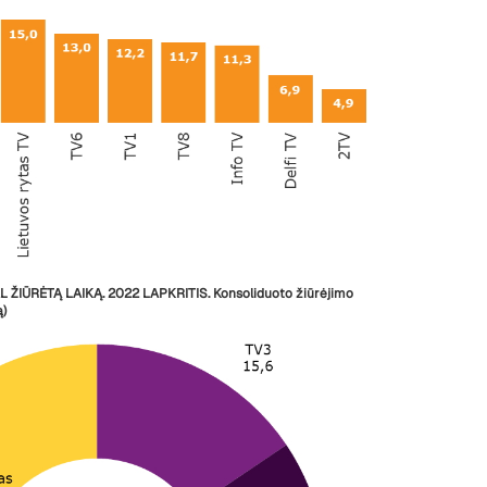
 ŽIŪRĖTĄ LAIKĄ.
2022
LAPKRITIS
. Konsoliduoto žiūrėjimo
ą)