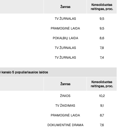
Konsoliduotas
Žanras
reitingas, proc.
TV ŽURNALAS
9,5
PRAMOGINĖ LAIDA
9,5
POKALBIŲ LAIDA
8,6
TV ŽURNALAS
7,8
TV ŽURNALAS
7,4
 kanalo 5 populiariausios laidos
Konsoliduotas
Žanras
reitingas, proc.
ŽINIOS
10,2
TV ŽAIDIMAS
9,1
PRAMOGINĖ LAIDA
8,7
DOKUMENTINĖ DRAMA
7,6