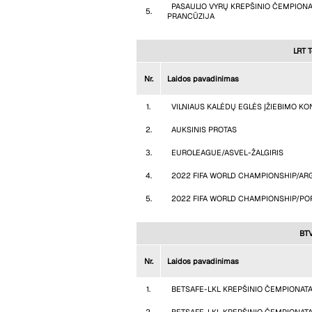
PASAULIO VYRŲ KREPŠINIO ČEMPIONA
5.
PRANCŪZIJA
LRT T
Nr.
Laidos pavadinimas
1.
VILNIAUS KALĖDŲ EGLĖS ĮŽIEBIMO K
2.
AUKSINIS PROTAS
3.
EUROLEAGUE/ASVEL-ŽALGIRIS
4.
2022 FIFA WORLD CHAMPIONSHIP/ARG
5.
2022 FIFA WORLD CHAMPIONSHIP/PO
BTV
Nr.
Laidos pavadinimas
1.
BETSAFE-LKL KREPŠINIO ČEMPIONATA