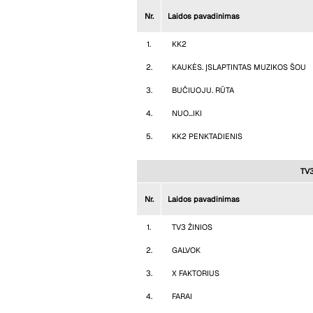
Nr.
Laidos pavadinimas
1.
KK2
2.
KAUKĖS. ĮSLAPTINTAS MUZIKOS ŠOU
3.
BUČIUOJU. RŪTA
4.
NUO...IKI
5.
KK2 PENKTADIENIS
TV3
Nr.
Laidos pavadinimas
1.
TV3 ŽINIOS
2.
GALVOK
3.
X FAKTORIUS
4.
FARAI