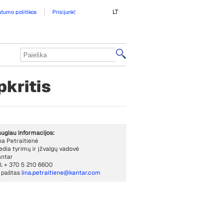
LT
atumo politikos
Prisijunk!
pkritis
ugiau informacijos:
na Petraitienė
dia tyrimų ir įžvalgų vadovė
ntar
l. + 370 5 210 6600
. paštas
lina.petraitiene@kantar.com