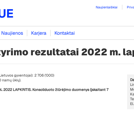
Naujienlaiškiai
Priv
Naujienos
Karjera
Kontaktai
tyrimo rezultatai 2022 m. la
ietuvos gyventojai): 2 706 ('000)
Da
 namų ūkių).
Li
Me
2022 LAPKRITIS. Konsoliduoto žiūrėjimo duomenys (įskaitant 7
Ka
Te
El