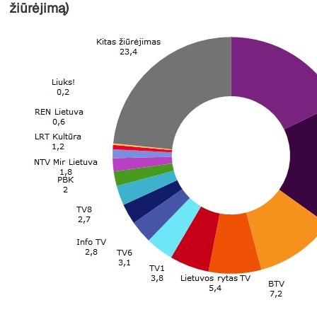
žiūrėjimą)