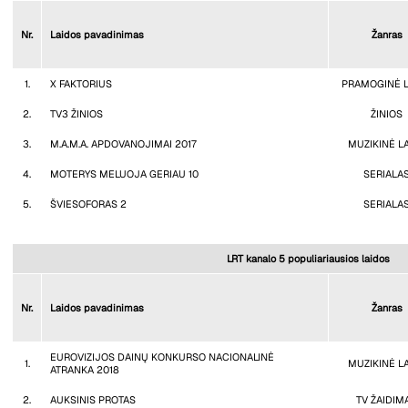
Nr.
Laidos pavadinimas
Žanras
1.
X FAKTORIUS
PRAMOGINĖ L
2.
TV3 ŽINIOS
ŽINIOS
3.
M.A.M.A. APDOVANOJIMAI 2017
MUZIKINĖ L
4.
MOTERYS MELUOJA GERIAU 10
SERIALA
5.
ŠVIESOFORAS 2
SERIALA
LRT kanalo 5 populiariausios laidos
Nr.
Laidos pavadinimas
Žanras
EUROVIZIJOS DAINŲ KONKURSO NACIONALINĖ
1.
MUZIKINĖ L
ATRANKA 2018
2.
AUKSINIS PROTAS
TV ŽAIDIM