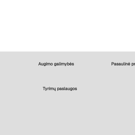
Augimo galimybės
Pasaulinė pr
Tyrimų paslaugos