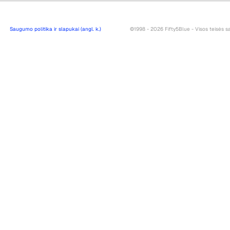
Saugumo politika ir slapukai (angl. k.)
©1998 - 2026 Fifty5Blue - Visos teisės 