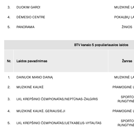
3.
DUOKIM GARO!
MUZIKINĖ L
4.
DĖMESIO CENTRE
POKALBIŲ L
5.
PANORAMA
ŽINIOS
BTV kanalo 5 populiariausios laidos
Nr.
Laidos pavadinimas
Žanras
1.
DAINUOK MANO DAINĄ
MUZIKINĖ L
2.
MUZIKINĖ KAUKĖ
PRAMOGINĖ 
SPORTO
3.
LKL KREPŠINIO ČEMPIONATAS/NEPTŪNAS-ŽALGIRIS
RUNGTYN
4.
MUZIKINĖ KAUKĖ. GERIAUSIEJI
PRAMOGINĖ 
SPORTO
5.
LKL KREPŠINIO ČEMPIONATAS/LIETKABELIS-VYTAUTAS
RUNGTYN