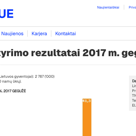
Naujienlaiškiai
Priv
Naujienos
Karjera
Kontaktai
tyrimo rezultatai 2017 m. g
ietuvos gyventojai): 2 767 ('000)
Da
 namų ūkių).
Li
Pr
%. 2017 GEGUŽĖ
TN
Te
El