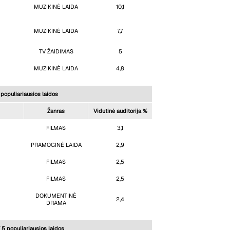
MUZIKINĖ LAIDA
10,1
MUZIKINĖ LAIDA
7,7
TV ŽAIDIMAS
5
MUZIKINĖ LAIDA
4,8
populiariausios laidos
Žanras
Vidutinė auditorija %
FILMAS
3,1
PRAMOGINĖ LAIDA
2,9
FILMAS
2,5
FILMAS
2,5
DOKUMENTINĖ
2,4
DRAMA
 5 populiariausios laidos