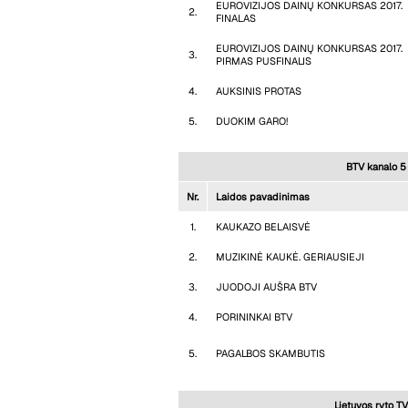
EUROVIZIJOS DAINŲ KONKURSAS 2017.
2.
FINALAS
EUROVIZIJOS DAINŲ KONKURSAS 2017.
3.
PIRMAS PUSFINALIS
4.
AUKSINIS PROTAS
5.
DUOKIM GARO!
BTV kanalo 5 
Nr.
Laidos pavadinimas
1.
KAUKAZO BELAISVĖ
2.
MUZIKINĖ KAUKĖ. GERIAUSIEJI
3.
JUODOJI AUŠRA BTV
4.
PORININKAI BTV
5.
PAGALBOS SKAMBUTIS
Lietuvos ryto TV