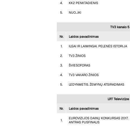
4.
KK2 PENKTADIENIS
5.
NUO...IKI
TV3 kanalo 5 
Nr.
Laidos pavadinimas
1.
ILGAI IR LAIMINGAI. PELENĖS ISTORIJA
2.
TV3 ŽINIOS
3.
ŠVIESOFORAS
4.
TV3 VAKARO ŽINIOS
5.
LEDYNMETIS. ŽEMYNŲ ATSIRADIMAS
LRT Televizijos
Nr.
Laidos pavadinimas
EUROVIZIJOS DAINŲ KONKURSAS 2017.
1.
ANTRAS PUSFINALIS