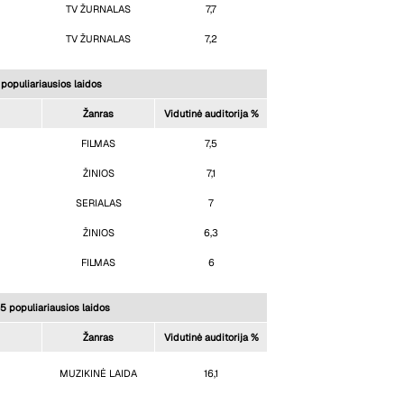
TV ŽURNALAS
7,7
TV ŽURNALAS
7,2
populiariausios laidos
Žanras
Vidutinė auditorija %
FILMAS
7,5
ŽINIOS
7,1
SERIALAS
7
ŽINIOS
6,3
FILMAS
6
 5 populiariausios laidos
Žanras
Vidutinė auditorija %
MUZIKINĖ LAIDA
16,1