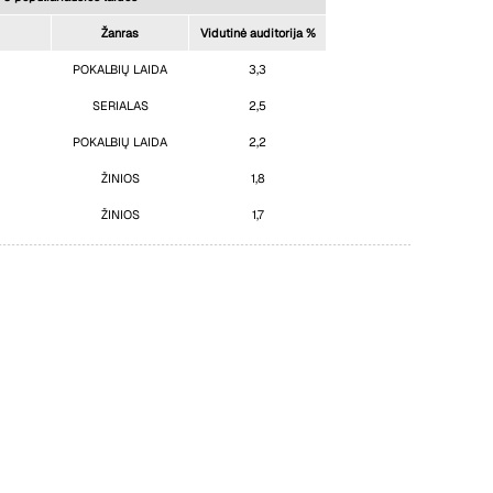
Žanras
Vidutinė auditorija %
POKALBIŲ LAIDA
3,3
SERIALAS
2,5
POKALBIŲ LAIDA
2,2
ŽINIOS
1,8
ŽINIOS
1,7