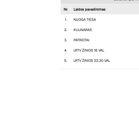
Nr.
Laidos pavadinimas
1.
NUOGA TIESA
2.
KULINARAS
3.
PATRIOTAI
4.
LRTV ŽINIOS 16 VAL
5.
LRTV ŽINIOS 22.30 VAL