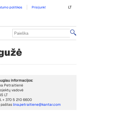
LT
atumo politikos
Prisijunk!
egužė
ugiau informacijos:
na Petraitienė
ojektų vadovė
S LT
l. + 370 5 210 6600
. paštas
lina.petraitiene@kantar.com