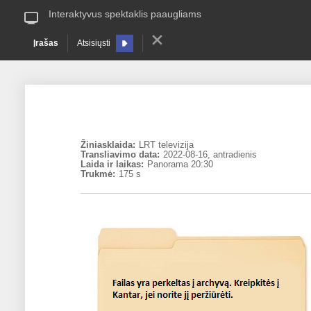
Interaktyvus spektaklis paaugliams
Įrašas
Atsisiųsti
Žiniasklaida:
LRT televizija
Transliavimo data:
2022-08-16, antradienis
Laida ir laikas:
Panorama 20:30
Trukmė:
175 s