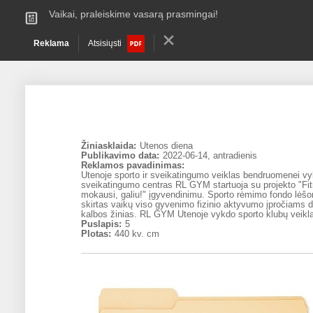
Vaikai, praleiskime vasarą prasmingai!
Reklama
Atsisiųsti
Žiniasklaida:
Utenos diena
Publikavimo data:
2022-06-14, antradienis
Reklamos pavadinimas:
Utenoje sporto ir sveikatingumo veiklas bendruomenei vyk
sveikatingumo centras RL GYM startuoja su projekto "Fi
mokausi, galiu!" įgyvendinimu. Sporto rėmimo fondo lėš
skirtas vaikų viso gyvenimo fizinio aktyvumo įpročiams die
kalbos žinias. RL GYM Utenoje vykdo sporto klubų veikl
Puslapis:
5
Plotas:
440 kv. cm