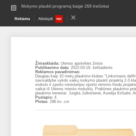
Mokymo plaukti programą baigė 268 trečiokai
Reklama
Atsisiųsti
Žiniasklaida:
Utenos apskrities žinios
Publikavimo data:
2022-03-19, šeštadienis
Reklamos pavadinimas:
Daugiau kaip 10 metų plaukimo klubas "Linksmasis delfin
savivaldybe vykdo vaikų mokymo plaukti projektą 2-3 kl
mokslo ir sporto ministerijos sporto rėmimo fondo projekt
vaikai iš Utenos miesto mokyklų. Praktines plaukimo prat
plaukimo treneriai: Jurgita Jurkėnienė, Aurelija Kiršaitė, A
Puslapis:
4
Plotas:
296 kv. cm