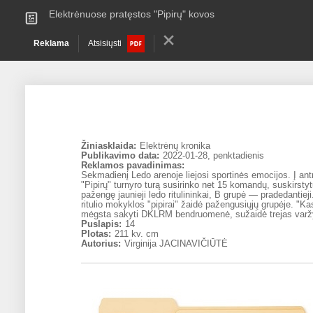
Elektrėnuose pratęstos "Pipirų" kovos
Reklama
Atsisiųsti
Žiniasklaida:
Elektrėnų kronika
Publikavimo data:
2022-01-28, penktadienis
Reklamos pavadinimas:
Sekmadienį Ledo arenoje liejosi sportinės emocijos. Į antrą
"Pipirų" turnyro turą susirinko net 15 komandų, suskirsty
pažengę jaunieji ledo ritulininkai, B grupė ― pradedantiej
ritulio mokyklos "pipirai" žaidė pažengusiųjų grupėje. "Ka
mėgsta sakyti DKLRM bendruomenė, sužaidė trejas varž
Puslapis:
14
Plotas:
211 kv. cm
Autorius:
Virginija JACINAVIČIŪTĖ