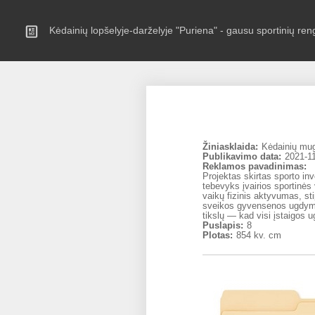
Kėdainių lopšelyje-darželyje "Puriena" - gausu sportinių ren
Žiniasklaida:
Kėdainių mu
Publikavimo data:
2021-11
Reklamos pavadinimas:
Projektas skirtas sporto inve
tebevyks įvairios sportinės 
vaikų fizinis aktyvumas, st
sveikos gyvensenos ugdymo
tikslų ― kad visi įstaigos u
Puslapis:
8
Plotas:
854 kv. cm