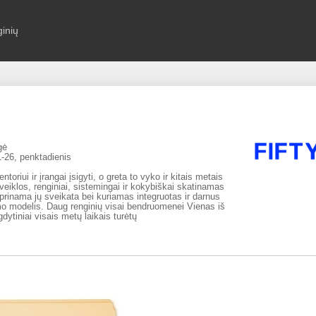
ginių
gė
-26, penktadienis
ntoriui ir įrangai įsigyti, o greta to vyko ir kitais metais
veiklos, renginiai, sistemingai ir kokybiškai skatinamas
iprinama jų sveikata bei kuriamas integruotas ir darnus
 modelis. Daug renginių visai bendruomenei Vienas iš
gdytiniai visais metų laikais turėtų