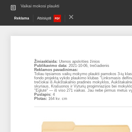
Vaikai mokosi plaukti
Reklama
Atsisiųsti
Žiniasklaida:
Utenos apskrities žinios
Publikavimo data:
2021-10-06, trečiadienis
Reklamos pavadinimas:
Toliau tęsiamos vaikų mokymo plaukti pamokos 3-ių kla
fondo projektą vykdo plaukimo klubas "Linksmasis delfin
trečiokai iš Aukštakalnio pradinės mokyklos, Aukštakalni
skyriaus, Krašuonos ir Vyturių progimnazijos bei mokyklos-
"Eglutė" ― iš viso 271 vaikas. Jau nebe pirmus metus v
Puslapis:
4
Plotas:
164 kv. cm