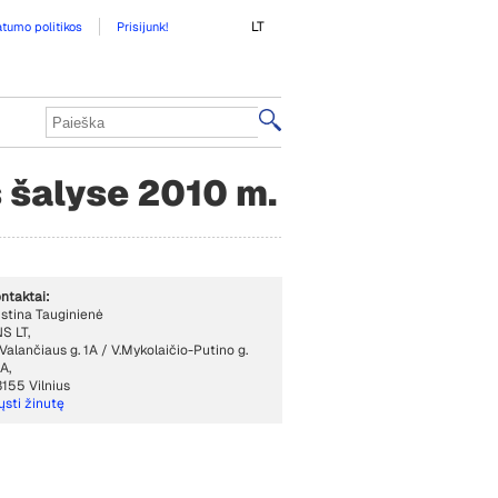
LT
atumo politikos
Prisijunk!
s šalyse 2010 m.
ntaktai:
stina Tauginienė
S LT,
Valančiaus g. 1A / V.Mykolaičio-Putino g.
A,
155 Vilnius
ųsti žinutę