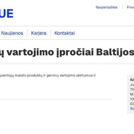
Naujienlaiškiai
Priv
Naujienos
Karjera
Kontaktai
ų vartojimo įpročiai Baltijo
entojų maisto produktų ir gėrimų vartojimo skirtumus ir
Ko
Ju
TN
M.
10
03
Si